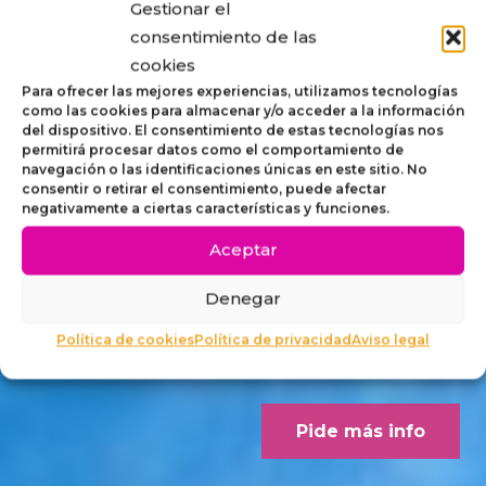
Gestionar el
STRIP,
consentimiento de las
cookies
MOBILIARIO
Para ofrecer las mejores experiencias, utilizamos tecnologías
como las cookies para almacenar y/o acceder a la información
del dispositivo. El consentimiento de estas tecnologías nos
ACCESIBLE
permitirá procesar datos como el comportamiento de
navegación o las identificaciones únicas en este sitio. No
consentir o retirar el consentimiento, puede afectar
PARA
negativamente a ciertas características y funciones.
Aceptar
EXTERIORES
Denegar
Concebido desde los criterios
Política de cookies
Política de privacidad
Aviso legal
Dalco Norme UNE 170001-1
Pide más info