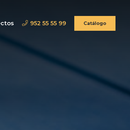
ectos
952 55 55 99
Catálogo