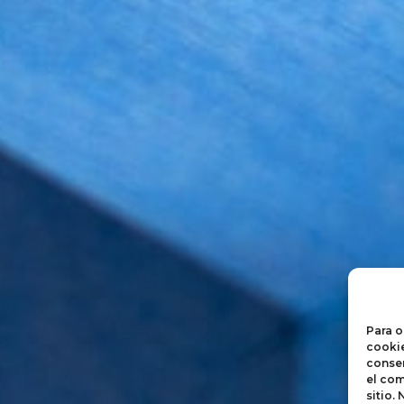
Para o
cookie
consen
el com
sitio.