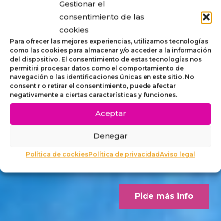
Gestionar el
STRIP,
consentimiento de las
cookies
MOBILIARIO
Para ofrecer las mejores experiencias, utilizamos tecnologías
como las cookies para almacenar y/o acceder a la información
del dispositivo. El consentimiento de estas tecnologías nos
ACCESIBLE
permitirá procesar datos como el comportamiento de
navegación o las identificaciones únicas en este sitio. No
consentir o retirar el consentimiento, puede afectar
PARA
negativamente a ciertas características y funciones.
Aceptar
EXTERIORES
Denegar
Concebido desde los criterios
Política de cookies
Política de privacidad
Aviso legal
Dalco Norme UNE 170001-1
Pide más info