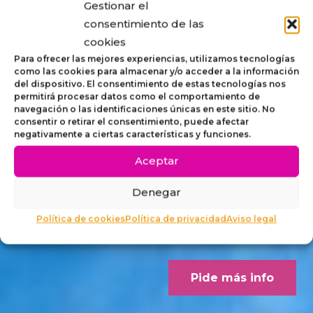
Gestionar el
STRIP,
consentimiento de las
cookies
MOBILIARIO
Para ofrecer las mejores experiencias, utilizamos tecnologías
como las cookies para almacenar y/o acceder a la información
del dispositivo. El consentimiento de estas tecnologías nos
ACCESIBLE
permitirá procesar datos como el comportamiento de
navegación o las identificaciones únicas en este sitio. No
consentir o retirar el consentimiento, puede afectar
PARA
negativamente a ciertas características y funciones.
Aceptar
EXTERIORES
Denegar
Concebido desde los criterios
Política de cookies
Política de privacidad
Aviso legal
Dalco Norme UNE 170001-1
Pide más info