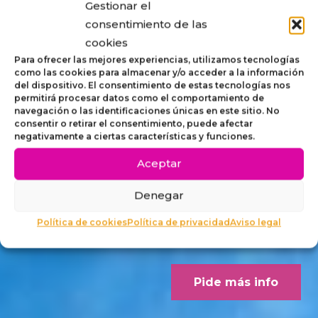
Gestionar el
STRIP,
consentimiento de las
cookies
MOBILIARIO
Para ofrecer las mejores experiencias, utilizamos tecnologías
como las cookies para almacenar y/o acceder a la información
del dispositivo. El consentimiento de estas tecnologías nos
ACCESIBLE
permitirá procesar datos como el comportamiento de
navegación o las identificaciones únicas en este sitio. No
consentir o retirar el consentimiento, puede afectar
PARA
negativamente a ciertas características y funciones.
Aceptar
EXTERIORES
Denegar
Concebido desde los criterios
Política de cookies
Política de privacidad
Aviso legal
Dalco Norme UNE 170001-1
Pide más info