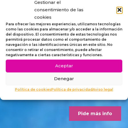
Gestionar el
STRIP,
consentimiento de las
cookies
MOBILIARIO
Para ofrecer las mejores experiencias, utilizamos tecnologías
como las cookies para almacenar y/o acceder a la información
del dispositivo. El consentimiento de estas tecnologías nos
ACCESIBLE
permitirá procesar datos como el comportamiento de
navegación o las identificaciones únicas en este sitio. No
consentir o retirar el consentimiento, puede afectar
PARA
negativamente a ciertas características y funciones.
Aceptar
EXTERIORES
Denegar
Concebido desde los criterios
Política de cookies
Política de privacidad
Aviso legal
Dalco Norme UNE 170001-1
Pide más info