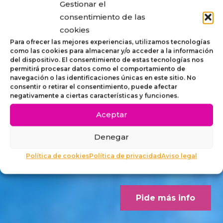
Gestionar el
STRIP,
consentimiento de las
cookies
MOBILIARIO
Para ofrecer las mejores experiencias, utilizamos tecnologías
como las cookies para almacenar y/o acceder a la información
del dispositivo. El consentimiento de estas tecnologías nos
ACCESIBLE
permitirá procesar datos como el comportamiento de
navegación o las identificaciones únicas en este sitio. No
consentir o retirar el consentimiento, puede afectar
PARA
negativamente a ciertas características y funciones.
Aceptar
EXTERIORES
Denegar
Concebido desde los criterios
Política de cookies
Política de privacidad
Aviso legal
Dalco Norme UNE 170001-1
Pide más info