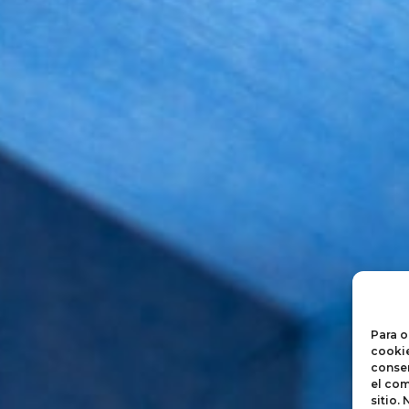
Para o
cookie
consen
el com
sitio.