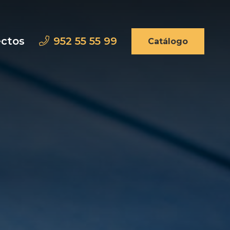
ectos
952 55 55 99
Catálogo