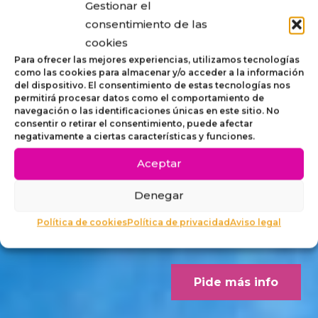
Gestionar el
STRIP,
consentimiento de las
cookies
MOBILIARIO
Para ofrecer las mejores experiencias, utilizamos tecnologías
como las cookies para almacenar y/o acceder a la información
del dispositivo. El consentimiento de estas tecnologías nos
ACCESIBLE
permitirá procesar datos como el comportamiento de
navegación o las identificaciones únicas en este sitio. No
consentir o retirar el consentimiento, puede afectar
PARA
negativamente a ciertas características y funciones.
Aceptar
EXTERIORES
Denegar
Concebido desde los criterios
Política de cookies
Política de privacidad
Aviso legal
Dalco Norme UNE 170001-1
Pide más info