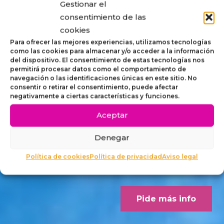
Gestionar el
STRIP,
consentimiento de las
cookies
MOBILIARIO
Para ofrecer las mejores experiencias, utilizamos tecnologías
como las cookies para almacenar y/o acceder a la información
del dispositivo. El consentimiento de estas tecnologías nos
ACCESIBLE
permitirá procesar datos como el comportamiento de
navegación o las identificaciones únicas en este sitio. No
consentir o retirar el consentimiento, puede afectar
PARA
negativamente a ciertas características y funciones.
Aceptar
EXTERIORES
Denegar
Concebido desde los criterios
Política de cookies
Política de privacidad
Aviso legal
Dalco Norme UNE 170001-1
Pide más info