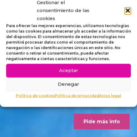
Gestionar el
STRIP,
consentimiento de las
cookies
MOBILIARIO
Para ofrecer las mejores experiencias, utilizamos tecnologías
como las cookies para almacenar y/o acceder a la información
del dispositivo. El consentimiento de estas tecnologías nos
ACCESIBLE
permitirá procesar datos como el comportamiento de
navegación o las identificaciones únicas en este sitio. No
consentir o retirar el consentimiento, puede afectar
PARA
negativamente a ciertas características y funciones.
Aceptar
EXTERIORES
Denegar
Concebido desde los criterios
Política de cookies
Política de privacidad
Aviso legal
Dalco Norme UNE 170001-1
Pide más info