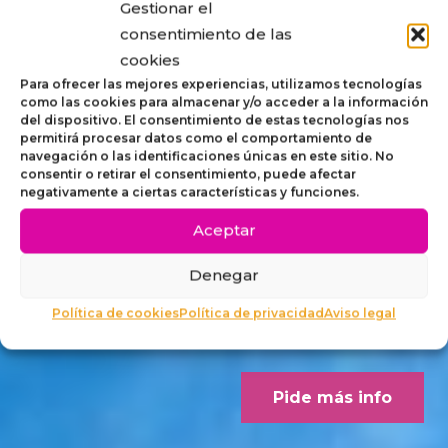
Gestionar el
STRIP,
consentimiento de las
cookies
MOBILIARIO
Para ofrecer las mejores experiencias, utilizamos tecnologías
como las cookies para almacenar y/o acceder a la información
del dispositivo. El consentimiento de estas tecnologías nos
ACCESIBLE
permitirá procesar datos como el comportamiento de
navegación o las identificaciones únicas en este sitio. No
consentir o retirar el consentimiento, puede afectar
PARA
negativamente a ciertas características y funciones.
Aceptar
EXTERIORES
Denegar
Concebido desde los criterios
Política de cookies
Política de privacidad
Aviso legal
Dalco Norme UNE 170001-1
Pide más info