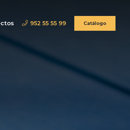
ectos
952 55 55 99
Catálogo