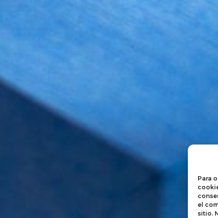
Para o
cookie
consen
el com
sitio.