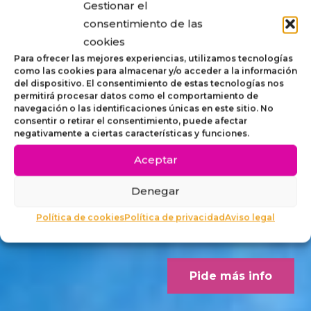
Gestionar el
STRIP,
consentimiento de las
cookies
MOBILIARIO
Para ofrecer las mejores experiencias, utilizamos tecnologías
como las cookies para almacenar y/o acceder a la información
del dispositivo. El consentimiento de estas tecnologías nos
ACCESIBLE
permitirá procesar datos como el comportamiento de
navegación o las identificaciones únicas en este sitio. No
consentir o retirar el consentimiento, puede afectar
PARA
negativamente a ciertas características y funciones.
Aceptar
EXTERIORES
Denegar
Concebido desde los criterios
Política de cookies
Política de privacidad
Aviso legal
Dalco Norme UNE 170001-1
Pide más info