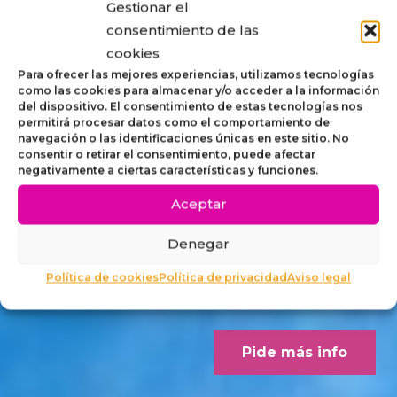
Gestionar el
STRIP,
consentimiento de las
cookies
MOBILIARIO
Para ofrecer las mejores experiencias, utilizamos tecnologías
como las cookies para almacenar y/o acceder a la información
del dispositivo. El consentimiento de estas tecnologías nos
ACCESIBLE
permitirá procesar datos como el comportamiento de
navegación o las identificaciones únicas en este sitio. No
consentir o retirar el consentimiento, puede afectar
PARA
negativamente a ciertas características y funciones.
Aceptar
EXTERIORES
Denegar
Concebido desde los criterios
Política de cookies
Política de privacidad
Aviso legal
Dalco Norme UNE 170001-1
Pide más info